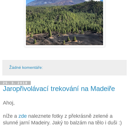
Žádné komentáře:
25. 3. 2018
Jaropřivolávací trekování na Madeiře
Ahoj,
níže a
zde
naleznete fotky z překrásně zelené a
slunné jarní Madeiry. Jaký to balzám na tělo i duši :)