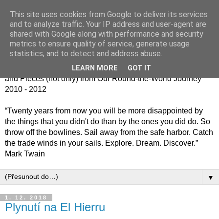
This site uses cookies from Google to deliver its services
Jiný kafe - cesta kolem
and to analyze traffic. Your IP address and user-agent are
shared with Google along with performance and security
světa jinak
metrics to ensure quality of service, generate usage
statistics, and to detect and address abuse.
Střípky (nejen) z naší cesty kolem světa 2010 - 2012 / Bits
LEARN MORE
GOT IT
and Pieces (not only) from Our Round-the-World Journey
2010 - 2012
“Twenty years from now you will be more disappointed by
the things that you didn't do than by the ones you did do. So
throw off the bowlines. Sail away from the safe harbor. Catch
the trade winds in your sails. Explore. Dream. Discover.”
Mark Twain
▼
1. 12. 2018
Plynutí na El Hierru