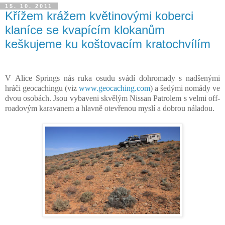
15. 10. 2011
Křížem krážem květinovými koberci
klaníce se kvapícím klokanům
keškujeme ku koštovacím kratochvílím
V Alice Springs nás ruka osudu svádí dohromady s nadšenými
hráči geocachingu (viz
www.geocaching.com
) a šedými nomády ve
dvou osobách. Jsou vybaveni skvělým Nissan Patrolem s velmi off-
roadovým karavanem a hlavně otevřenou myslí a dobrou náladou.