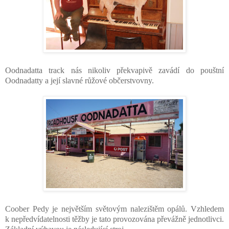
Oodnadatta track nás nikoliv překvapivě zavádí do pouštní
Oodnadatty a její slavné růžové občerstvovny.
Coober Pedy je největším světovým nalezištěm opálů. Vzhledem
k nepředvídatelnosti těžby je tato provozována převážně jednotlivci.