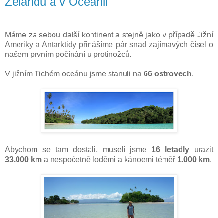
Zélandu a v Oceánii
Máme za sebou další kontinent a stejně jako v případě Jižní
Ameriky a Antarktidy přinášíme pár snad zajímavých čísel o
našem prvním počínání u protinožců.
V jižním Tichém oceánu jsme stanuli na
66 ostrovech
.
Abychom se tam dostali, museli jsme
16 letadly
urazit
33.000 km
a nespočetně loděmi a kánoemi téměř
1.000 km
.