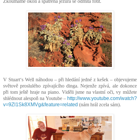
Zkoumáme okolí a spatřená ježura se odmítá fotit.
V Stuart‘s Well náhodou – při hledání jedné z kešek – objevujeme
světově proslulého zpívajícího dinga. Nejenže zpívá, ale dokonce
při tom ještě hraje na piano. Viděli jsme na vlastní oči, vy můžete
shlédnout alespoň na Youtube –
http://www.youtube.com/watch?
v=9Zl1Sk8XMVg&feature=related
(nám hrál zcela sám).