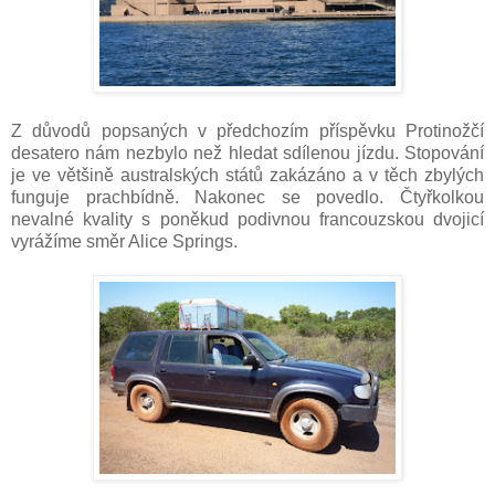
Z důvodů popsaných v předchozím příspěvku Protinožčí
desatero nám nezbylo než hledat sdílenou jízdu. Stopování
je ve většině australských států zakázáno a v těch zbylých
funguje prachbídně. Nakonec se povedlo. Čtyřkolkou
nevalné kvality s poněkud podivnou francouzskou dvojicí
vyrážíme směr Alice Springs.