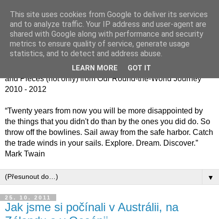
This site uses cookies from Google to deliver its services
Jiný kafe - cesta kolem
and to analyze traffic. Your IP address and user-agent are
shared with Google along with performance and security
světa jinak
metrics to ensure quality of service, generate usage
statistics, and to detect and address abuse.
Střípky (nejen) z naší cesty kolem světa 2010 - 2012 / Bits
LEARN MORE
GOT IT
and Pieces (not only) from Our Round-the-World Journey
2010 - 2012
“Twenty years from now you will be more disappointed by
the things that you didn't do than by the ones you did do. So
throw off the bowlines. Sail away from the safe harbor. Catch
the trade winds in your sails. Explore. Dream. Discover.”
Mark Twain
▼
25. 10. 2011
Jak jsme si počínali v Austrálii, na