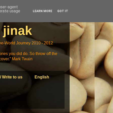
 user-agent
nerate usage
LEARN MORE
GOT IT
 jinak
-the-World Journey 2010 - 2012
ones you did do. So throw off the
scover.” Mark Twain
/ Write to us
English