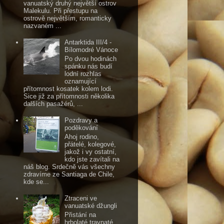
vanuatský druhý největší ostrov
Malekulu. Při přestupu na
ostrově největším, romanticky
nazvaném ...
Antarktida III/4 -
Bílomodré Vánoce
Po dvou hodinách
spánku nás budí
lodní rozhlas
oznamující
přítomnost kosatek kolem lodi.
Sice již za přítomnosti několika
dalších pasažérů, ...
Pozdravy a
poděkování
Ahoj rodino,
přátelé, kolegové,
jakož i vy ostatní,
kdo jste zavítali na
náš blog. Srdečně vás všechny
zdravíme ze Santiaga de Chile,
kde se...
Ztraceni ve
vanuatské džungli
Přistání na
hrbolaté travnaté