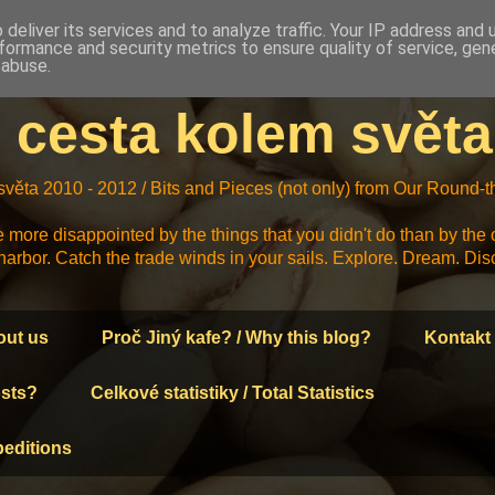
deliver its services and to analyze traffic. Your IP address and
formance and security metrics to ensure quality of service, ge
 abuse.
- cesta kolem světa
 světa 2010 - 2012 / Bits and Pieces (not only) from Our Round
 more disappointed by the things that you didn't do than by the 
harbor. Catch the trade winds in your sails. Explore. Dream. Di
out us
Proč Jiný kafe? / Why this blog?
Kontakt 
osts?
Celkové statistiky / Total Statistics
peditions