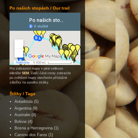
Po našich stopách / Our trail
Pro zobrazení mapy v plné velikosti
klikněte
SEM
. Další části cesty zobrazíte
po zvětšení mapy otevřením příslušné
záložky na spodku stráky.
Štítky / Tags
Antarktida
(5)
Argentina
(9)
Australie
(4)
Bolivie
(4)
Bosna a Hercegovina
(1)
Camino dos Faros
(1)