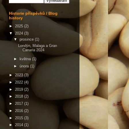
Historie příspěvků / Blog
history
►
2025
(2)
▼
2024
(3)
▼
prosince
(1)
Londýn, Malaga a Gran
Canaria 2024
►
května
(1)
►
února
(1)
►
2023
(3)
►
2022
(4)
►
2019
(2)
►
2018
(2)
►
2017
(1)
►
2016
(2)
►
2015
(3)
►
2014
(1)