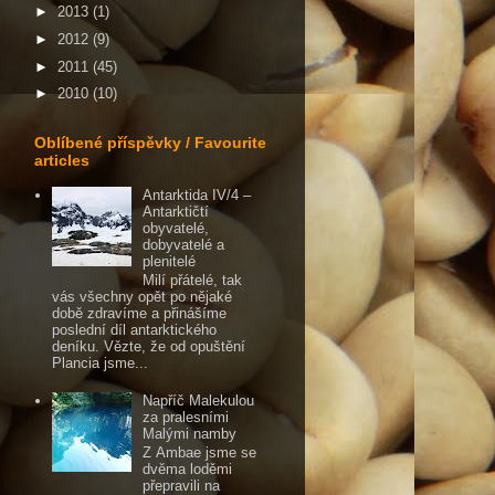
►
2013
(1)
►
2012
(9)
►
2011
(45)
►
2010
(10)
Oblíbené příspěvky / Favourite
articles
Antarktida IV/4 –
Antarktičtí
obyvatelé,
dobyvatelé a
plenitelé
Milí přátelé, tak
vás všechny opět po nějaké
době zdravíme a přinášíme
poslední díl antarktického
deníku. Vězte, že od opuštění
Plancia jsme...
Napříč Malekulou
za pralesními
Malými namby
Z Ambae jsme se
dvěma loděmi
přepravili na