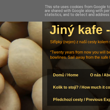
This site uses cookies from Google to 
are shared with Google along with per
statistics, and to detect and address
Jiný kafe 
Střípky (nejen) z naší cesty kolem
“Twenty years from now you will be
bowlines. Sail away from the safe 
Domů / Home
O nás / Ab
Kolik to stojí? / How much it c
Předchozí cesty / Previous Ex