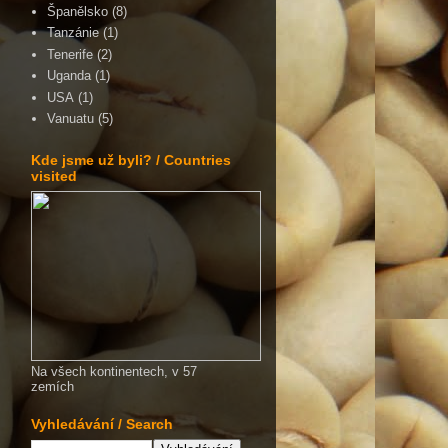
Španělsko
(8)
Tanzánie
(1)
Tenerife
(2)
Uganda
(1)
USA
(1)
Vanuatu
(5)
Kde jsme už byli? / Countries
visited
Na všech kontinentech, v 57
zemích
Vyhledávání / Search