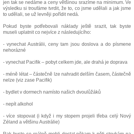
jen tak se nedáme a ceny většinou srazíme na minimum. Ve
výsledku si troufáme tvrdit, že to, co jsme udělali a jak jsme
to udělali, se už levněji pořídit nedá.
Pokud byste potřebovali náklady ještě srazit, tak byste
museli uplatnit co nejvíce z následujícího:
- vynechat Austrálii, ceny tam jsou doslova a do písmene
nehorázné
- vynechat Pacifik – pobyt celkem jde, ale drahá je doprava
- méně létat – částečně lze nahradit delším časem, částečně
nelze (viz zase Pacifik)
- bydlet v dormech namísto našich dvoulůžáků
- nepít alkohol
- více stopovat (i když i my stopem projeli třeba celý Nový
Zéland a většinu Austrálie)
Pak byste se reálně mohli dostat někam k pěti stovkám na