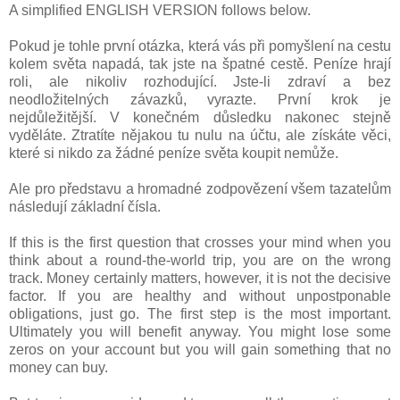
A simplified ENGLISH VERSION follows below.
Pokud je tohle první otázka, která vás při pomyšlení na cestu
kolem světa napadá, tak jste na špatné cestě. Peníze hrají
roli, ale nikoliv rozhodující. Jste-li zdraví a bez
neodložitelných závazků, vyrazte. První krok je
nejdůležitější. V konečném důsledku nakonec stejně
vyděláte. Ztratíte nějakou tu nulu na účtu, ale získáte věci,
které si nikdo za žádné peníze světa koupit nemůže
.
Ale pro představu a hromadné zodpovězení všem tazatelům
následují základní čísla.
If this is the first question that crosses your mind when you
think about a round-the-world trip, you are on the wrong
track. Money certainly matters, however, it is not the decisive
factor. If you are healthy and without unpostponable
obligations, just go. The first step is the most important.
Ultimately you will benefit anyway. You might lose some
zeros on your account but you will gain something that no
money can buy.