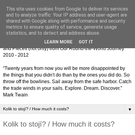
This site uses cookies from Google to deliver its services
Jiný kafe - cesta kolem
and to analyze traffic. Your IP address and user-agent are
shared with Google along with performance and security
světa jinak
metrics to ensure quality of service, generate usage
statistics, and to detect and address abuse.
Střípky (nejen) z naší cesty kolem světa 2010 - 2012 / Bits
LEARN MORE
GOT IT
and Pieces (not only) from Our Round-the-World Journey
2010 - 2012
“Twenty years from now you will be more disappointed by
the things that you didn't do than by the ones you did do. So
throw off the bowlines. Sail away from the safe harbor. Catch
the trade winds in your sails. Explore. Dream. Discover.”
Mark Twain
▼
Kolik to stojí? / How much it costs?