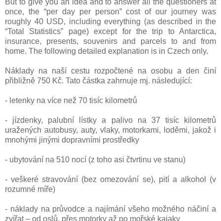
But to give you an idea and to answer all the questioners at
once, the “per day per person” cost of our journey was
roughly 40 USD, including everything (as described in the
“Total Statistics” page) except for the trip to Antarctica,
insurance, presents, souvenirs and parcels to and from
home. The following detailed explanation is in Czech only.
Náklady na naší cestu rozpočtené na osobu a den činí
přibližně 750 Kč. Tato částka zahrnuje mj. následující:
- letenky na více než 70 tisíc kilometrů
- jízdenky, palubní lístky a palivo na 37 tisíc kilometrů
uražených autobusy, auty, vlaky, motorkami, loděmi, jakož i
mnohými jinými dopravními prostředky
- ubytování na 510 nocí (z toho asi čtvrtinu ve stanu)
- veškeré stravování (bez omezování se), pití a alkohol (v
rozumné míře)
- náklady na průvodce a najímání všeho možného náčiní a
zvířat – od oslů, přes motorky až po mořské kajaky