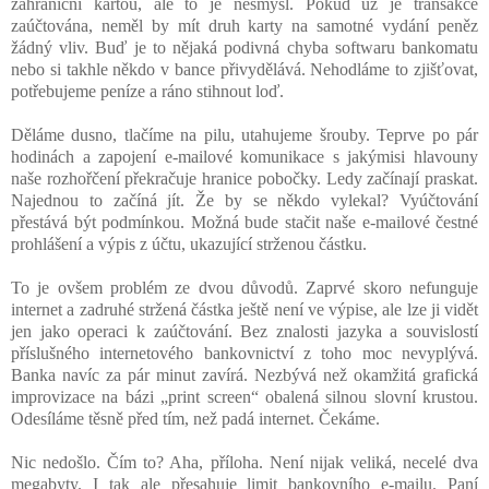
zahraniční kartou, ale to je nesmysl. Pokud už je transakce
zaúčtována, neměl by mít druh karty na samotné vydání peněz
žádný vliv. Buď je to nějaká podivná chyba softwaru bankomatu
nebo si takhle někdo v bance přivydělává. Nehodláme to zjišťovat,
potřebujeme peníze a ráno stihnout loď.
Děláme dusno, tlačíme na pilu, utahujeme šrouby. Teprve po pár
hodinách a zapojení e-mailové komunikace s jakýmisi hlavouny
naše rozhořčení překračuje hranice pobočky. Ledy začínají praskat.
Najednou to začíná jít. Že by se někdo vylekal? Vyúčtování
přestává být podmínkou. Možná bude stačit naše e-mailové čestné
prohlášení a výpis z účtu, ukazující strženou částku.
To je ovšem problém ze dvou důvodů. Zaprvé skoro nefunguje
internet a zadruhé stržená částka ještě není ve výpise, ale lze ji vidět
jen jako operaci k zaúčtování. Bez znalosti jazyka a souvislostí
příslušného internetového bankovnictví z toho moc nevyplývá.
Banka navíc za pár minut zavírá. Nezbývá než okamžitá grafická
improvizace na bázi „print screen“ obalená silnou slovní krustou.
Odesíláme těsně před tím, než padá internet. Čekáme.
Nic nedošlo. Čím to? Aha, příloha. Není nijak veliká, necelé dva
megabyty. I tak ale přesahuje limit bankovního e-mailu. Paní