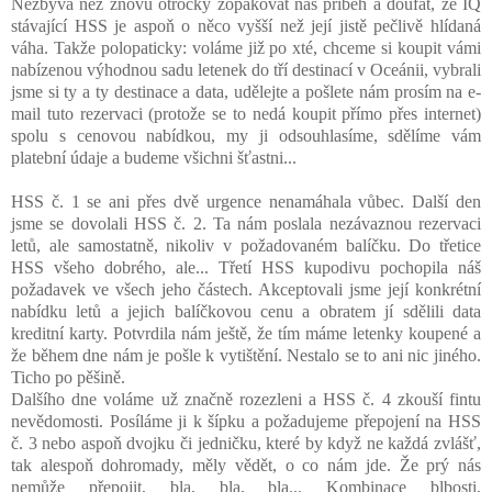
Nezbývá než znovu otrocky zopakovat náš příběh a doufat, že IQ
stávající HSS je aspoň o něco vyšší než její jistě pečlivě hlídaná
váha. Takže polopaticky: voláme již po xté, chceme si koupit vámi
nabízenou výhodnou sadu letenek do tří destinací v Oceánii, vybrali
jsme si ty a ty destinace a data, udělejte a pošlete nám prosím na e-
mail tuto rezervaci (protože se to nedá koupit přímo přes internet)
spolu s cenovou nabídkou, my ji odsouhlasíme, sdělíme vám
platební údaje a budeme všichni šťastni...
HSS č. 1 se ani přes dvě urgence nenamáhala vůbec. Další den
jsme se dovolali HSS č. 2. Ta nám poslala nezávaznou rezervaci
letů, ale samostatně, nikoliv v požadovaném balíčku. Do třetice
HSS všeho dobrého, ale... Třetí HSS kupodivu pochopila náš
požadavek ve všech jeho částech. Akceptovali jsme její konkrétní
nabídku letů a jejich balíčkovou cenu a obratem jí sdělili data
kreditní karty. Potvrdila nám ještě, že tím máme letenky koupené a
že během dne nám je pošle k vytištění. Nestalo se to ani nic jiného.
Ticho po pěšině.
Dalšího dne voláme už značně rozezleni a HSS č. 4 zkouší fintu
nevědomosti. Posíláme ji k šípku a požadujeme přepojení na HSS
č. 3 nebo aspoň dvojku či jedničku, které by když ne každá zvlášť,
tak alespoň dohromady, měly vědět, o co nám jde. Že prý nás
nemůže přepojit, bla, bla, bla... Kombinace blbosti,