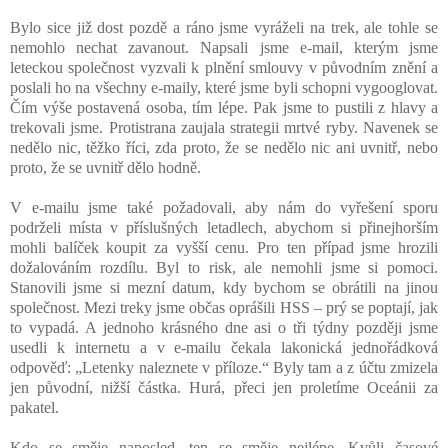
Bylo sice již dost pozdě a ráno jsme vyráželi na trek, ale tohle se
nemohlo nechat zavanout. Napsali jsme e-mail, kterým jsme
leteckou společnost vyzvali k plnění smlouvy v původním znění a
poslali ho na všechny e-maily, které jsme byli schopni vygooglovat.
Čím výše postavená osoba, tím lépe. Pak jsme to pustili z hlavy a
trekovali jsme. Protistrana zaujala strategii mrtvé ryby. Navenek se
nedělo nic, těžko říci, zda proto, že se nedělo nic ani uvnitř, nebo
proto, že se uvnitř dělo hodně.
V e-mailu jsme také požadovali, aby nám do vyřešení sporu
podrželi místa v příslušných letadlech, abychom si přinejhorším
mohli balíček koupit za vyšší cenu. Pro ten případ jsme hrozili
dožalováním rozdílu. Byl to risk, ale nemohli jsme si pomoci.
Stanovili jsme si mezní datum, kdy bychom se obrátili na jinou
společnost. Mezi treky jsme občas oprášili HSS – prý se poptají, jak
to vypadá. A jednoho krásného dne asi o tři týdny později jsme
usedli k internetu a v e-mailu čekala lakonická jednořádková
odpověď: „Letenky naleznete v příloze.“ Byly tam a z účtu zmizela
jen původní, nižší částka. Hurá, přeci jen proletíme Oceánii za
pakatel.
Kdo se směje naposled, ten se směje nejlépe. Kvůli časové