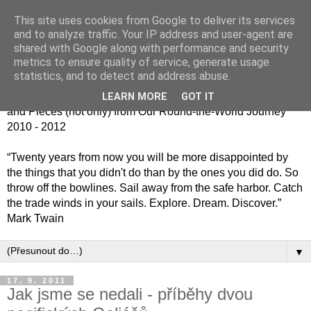
This site uses cookies from Google to deliver its services
Jiný kafe - cesta kolem
and to analyze traffic. Your IP address and user-agent are
shared with Google along with performance and security
světa jinak
metrics to ensure quality of service, generate usage
statistics, and to detect and address abuse.
Střípky (nejen) z naší cesty kolem světa 2010 - 2012 / Bits
LEARN MORE
GOT IT
and Pieces (not only) from Our Round-the-World Journey
2010 - 2012
“Twenty years from now you will be more disappointed by
the things that you didn't do than by the ones you did do. So
throw off the bowlines. Sail away from the safe harbor. Catch
the trade winds in your sails. Explore. Dream. Discover.”
Mark Twain
▼
17. 9. 2011
Jak jsme se nedali - příběhy dvou