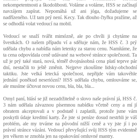
nekompetentnosti a škodolibosti. Voláme a voláme, HSS se začínají
navzájem zapírat. Nepomáhá už ani jóga, dožadujeme se
nadřízeného. Už tam prý není. Kecy. Tak dlouho čtyřku pražíme, až
se odhodlá volat vedoucí na mobil.
Vedoucí se snaží tvářit mimózně, ale po chvíli ji chytáme na
švestkách. O našem případu ví a sděluje nám, že HSS č. 3 prý
udělala chybu a nabídla nám letenky za starou cenu. Namítáme, že
ta cena odpovídala ceně udávané na webové stránce společnosti. Ta
už je prý také stará, nová, téměř dvojnásobná cena platí teprve pár
dní, nestačili to ještě změnit. Nejprve zkoušíme lidsky-obchodní
taktiku. Jste velká letecká společnost, nepřijde vám takovéhle
jednání poněkud neseriózní? HSS udělala chybu, omlouváme se,
ale musíme účtovat novou cenu, bla, bla, bla...
Omyl paní, hlásí se již nezadržitelně o slovo naše právní já, HSS č.
3 nám udělala závaznou písemnou nabídku včetně ceny a mí jí
obratem akceptovali a v podstatě i zaplatili, protože jsme vám
poskytli údaje kreditní karty. Že jste si peníze dosud nestrhli je váš
problém, ale my trváme na původní nižší ceně a vy jste jí i po
právní stránce vázáni. Vedoucí převyšující svůj HSS tým evidentně
jen věkem se zmohla jen na opakování omluvné mantry.