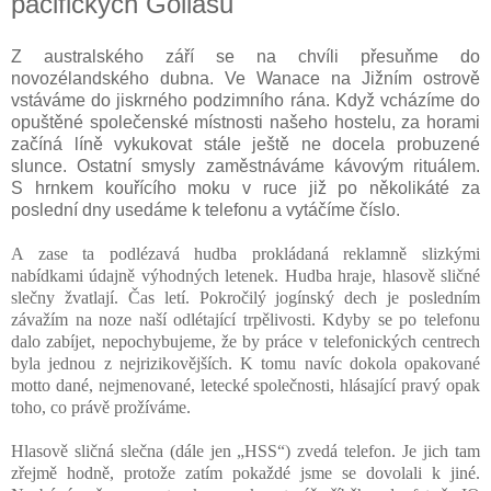
pacifických Goliášů
Z australského září se na chvíli přesuňme do
novozélandského dubna. Ve Wanace na Jižním ostrově
vstáváme do jiskrného podzimního rána. Když vcházíme do
opuštěné společenské místnosti našeho hostelu, za horami
začíná líně vykukovat stále ještě ne docela probuzené
slunce. Ostatní smysly zaměstnáváme kávovým rituálem.
S hrnkem kouřícího moku v ruce již po několikáté za
poslední dny usedáme k telefonu a vytáčíme číslo.
A zase ta podlézavá hudba prokládaná reklamně slizkými
nabídkami údajně výhodných letenek. Hudba hraje, hlasově sličné
slečny žvatlají. Čas letí. Pokročilý jogínský dech je posledním
závažím na noze naší odlétající trpělivosti. Kdyby se po telefonu
dalo zabíjet, nepochybujeme, že by práce v telefonických centrech
byla jednou z nejrizikovějších. K tomu navíc dokola opakované
motto dané, nejmenované, letecké společnosti, hlásající pravý opak
toho, co právě prožíváme.
Hlasově sličná slečna (dále jen „HSS“) zvedá telefon. Je jich tam
zřejmě hodně, protože zatím pokaždé jsme se dovolali k jiné.