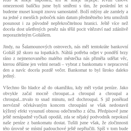
omezenosti balíčku jsme byli smířeni s tím, že poslední let si
budeme muset koupit znovu samostatně. Boží mlýny ale zamlely a
na jedné z menších poboček nám datum předmětného letu umožnili
posunout i za původně nepřekročitelnou hranici. Ještě více než
docela dost ušetřených peněz nás těšil pocit vítězství nad zdánlivě
neporazitelným Goliášem.
Jindy, na Šalamounových ostrovech, nás měl tentokráte bankovní
Goliáš již skoro na lopatkách. Náhlá potřeba odjet v pondělí brzy
ráno z nejmenovaného malého městečka nás přiměla udělat věc,
kterou děláme jen velmi neradi – vybrat z bankomatu v nepracovní
den a navíc docela pozdě večer. Bankomat to byl široko daleko
jediný.
Všechno šlo hladce až do okamžiku, kdy měl vydat peníze. Jako
obvykle začal mocně chroupat...a chroupal a chroupal a
chroupal...trvalo to snad minutu, než dochroupal. S již poněkud
nervózně očekávaným koncem chroupání se však nedostavil
kýžený efekt vysunutí obnosu odečteného z účtu. Předpisově jsme
ještě nenápadně vyčkali opodál, zda se nějaký podvodník nepokusí
naše peníze z bankomatu dostat. Tušili jsme však, že zločinnosti
této úrovně se místní padouchové ještě nepřiučili. Spíš v tom bude