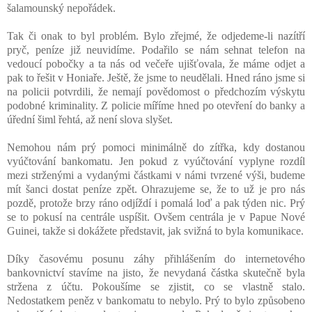
šalamounský nepořádek.
Tak či onak to byl problém. Bylo zřejmé, že odjedeme-li nazítří
pryč, peníze již neuvidíme. Podařilo se nám sehnat telefon na
vedoucí pobočky a ta nás od večeře ujišťovala, že máme odjet a
pak to řešit v Honiaře. Ještě, že jsme to neudělali. Hned ráno jsme si
na policii potvrdili, že nemají povědomost o předchozím výskytu
podobné kriminality. Z policie míříme hned po otevření do banky a
úřední šiml řehtá, až není slova slyšet.
Nemohou nám prý pomoci minimálně do zítřka, kdy dostanou
vyúčtování bankomatu. Jen pokud z vyúčtování vyplyne rozdíl
mezi strženými a vydanými částkami v námi tvrzené výši, budeme
mít šanci dostat peníze zpět. Ohrazujeme se, že to už je pro nás
pozdě, protože brzy ráno odjíždí i pomalá loď a pak týden nic. Prý
se to pokusí na centrále uspíšit. Ovšem centrála je v Papue Nové
Guinei, takže si dokážete představit, jak svižná to byla komunikace.
Díky časovému posunu záhy přihlášením do internetového
bankovnictví stavíme na jisto, že nevydaná částka skutečně byla
stržena z účtu. Pokoušíme se zjistit, co se vlastně stalo.
Nedostatkem peněz v bankomatu to nebylo. Prý to bylo způsobeno