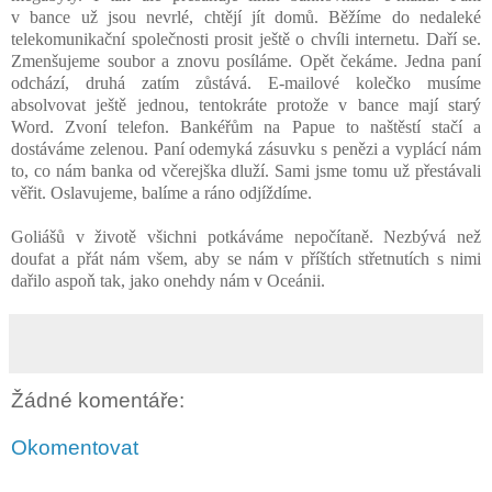
v bance už jsou nevrlé, chtějí jít domů. Běžíme do nedaleké
telekomunikační společnosti prosit ještě o chvíli internetu. Daří se.
Zmenšujeme soubor a znovu posíláme. Opět čekáme. Jedna paní
odchází, druhá zatím zůstává. E-mailové kolečko musíme
absolvovat ještě jednou, tentokráte protože v bance mají starý
Word. Zvoní telefon. Bankéřům na Papue to naštěstí stačí a
dostáváme zelenou. Paní odemyká zásuvku s penězi a vyplácí nám
to, co nám banka od včerejška dluží. Sami jsme tomu už přestávali
věřit. Oslavujeme, balíme a ráno odjíždíme.
Goliášů v životě všichni potkáváme nepočítaně. Nezbývá než
doufat a přát nám všem, aby se nám v příštích střetnutích s nimi
dařilo aspoň tak, jako onehdy nám v Oceánii.
Žádné komentáře:
Okomentovat