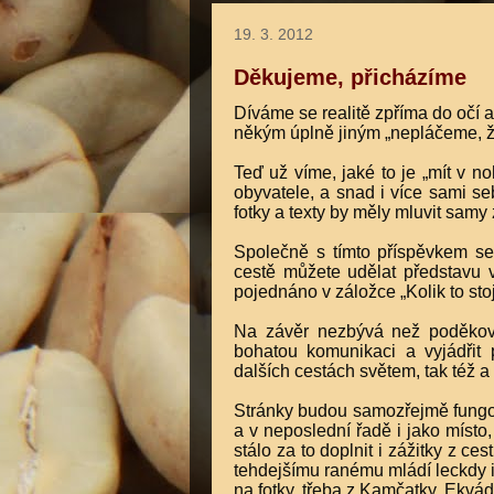
19. 3. 2012
Děkujeme, přicházíme
Díváme se realitě zpříma do očí
někým úplně jiným „nepláčeme, že
Teď už víme, jaké to je „mít v no
obyvatele, a snad i více sami se
fotky a texty by měly mluvit samy
Společně s tímto příspěvkem se 
cestě můžete udělat představu v
pojednáno v záložce „Kolik to stoj
Na závěr nezbývá než poděkova
bohatou komunikaci a vyjádřit 
dalších cestách světem, tak též a
Stránky budou samozřejmě fungova
a v neposlední řadě i jako míst
stálo za to doplnit i zážitky z 
tehdejšímu ranému mládí leckdy i
na fotky, třeba z Kamčatky, Ekvá