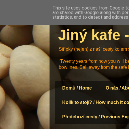
This site uses cookies from Google to 
are shared with Google along with per
statistics, and to detect and address
Jiný kafe 
Střípky (nejen) z naší cesty kolem
“Twenty years from now you will be
bowlines. Sail away from the safe 
Domů / Home
O nás / Ab
Kolik to stojí? / How much it c
Předchozí cesty / Previous Ex