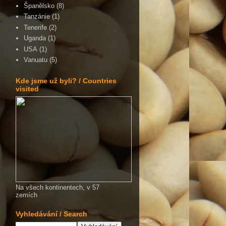
Španělsko
(8)
Tanzánie
(1)
Tenerife
(2)
Uganda
(1)
USA
(1)
Vanuatu
(5)
Kde jsme už byli? / Countries
visited
Na všech kontinentech, v 57
zemích
Vyhledávání / Search