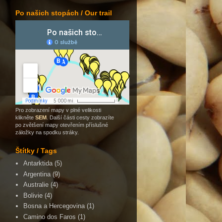
Po našich stopách / Our trail
Pro zobrazení mapy v plné velikosti
klikněte
SEM
. Další části cesty zobrazíte
po zvětšení mapy otevřením příslušné
záložky na spodku stráky.
Štítky / Tags
Antarktida
(5)
Argentina
(9)
Australie
(4)
Bolivie
(4)
Bosna a Hercegovina
(1)
Camino dos Faros
(1)