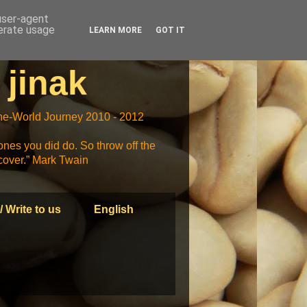
 user-agent
nerate usage
LEARN MORE
GOT IT
 jinak
-the-World Journey 2010 - 2012
ones you did do. So throw off the
scover.” Mark Twain
/ Write to us
English