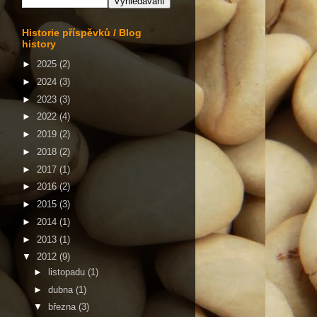
Historie příspěvků / Blog
history
►
2025
(2)
►
2024
(3)
►
2023
(3)
►
2022
(4)
►
2019
(2)
►
2018
(2)
►
2017
(1)
►
2016
(2)
►
2015
(3)
►
2014
(1)
►
2013
(1)
▼
2012
(9)
►
listopadu
(1)
►
dubna
(1)
▼
března
(3)