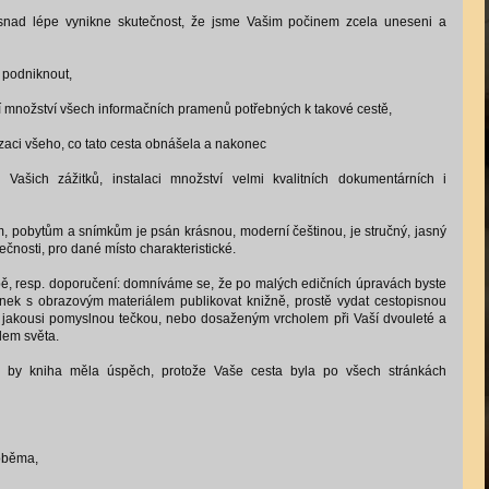
k snad lépe vynikne skutečnost, že jsme Vašim počinem zcela uneseni a
 podniknout,
 množství všech informačních pramenů potřebných k takové cestě,
zaci všeho, co tato cesta obnášela a nakonec
Vašich zážitků, instalaci množství velmi kvalitních dokumentárních i
 pobytům a snímkům je psán krásnou, moderní češtinou, je stručný, jasný
nosti, pro dané místo charakteristické.
ě, resp. doporučení: domníváme se, že po malých edičních úpravách byste
ánek s obrazovým materiálem publikovat knižně, prostě vydat cestopisnou
a jakousi pomyslnou tečkou, nebo dosaženým vrcholem při Vaší dvouleté a
lem světa.
 by kniha měla úspěch, protože Vaše cesta byla po všech stránkách
oběma,