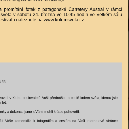
promítání fotek z patagonské Carretery Austral v rámci
 světa v sobotu 24. března ve 10:45 hodin ve Velkém sálu
festivalu naleznete na www.kolemsveta.cz.
3:53
vali v Klubu cestovatelů Vaši přednášku o cestě kolem světa, kterou jste
 let.
nímky a dokonce jsme s Vámi mohli krátce pohovořit.
st Vaše komentáře k fotografiím a cestám na Vaší internetové stránce