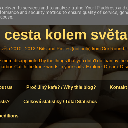
deliver its services and to analyze traffic. Your IP address and
formance and security metrics to ensure quality of service, ge
 abuse.
- cesta kolem světa
 světa 2010 - 2012 / Bits and Pieces (not only) from Our Round
 more disappointed by the things that you didn't do than by the 
harbor. Catch the trade winds in your sails. Explore. Dream. Di
out us
Proč Jiný kafe? / Why this blog?
Kontakt 
osts?
Celkové statistiky / Total Statistics
peditions