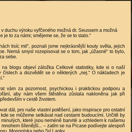
 a v duchu výroku vyřčeného možná dr. Seussem a možná
 je to za námi; smějeme se, že se to stalo.“
hách tisíc mil“, poznali jsme nejkrásnější kouty světa, jejich
be. Nemá smysl rozepisovat se o tom, jak „úžasné“ to bylo,
 za sebe.
na blogu objeví záložka Celkové statistiky, kde si o naší
 číslech a dozvědět se o některých „nej.“ O nákladech je
í.“
t vám za pozornost, psychickou i praktickou podporu a
přání, aby nám všem štěstěna zůstala nakloněna jak při
 především v cestě životem.
t dál, pro naše vlastní potěšení, jako inspirace pro ostatní
o, kde se můžeme setkávat nad cestami budoucími. Určitě by
cest minulých, které jsou neméně barvité a vzhledem k našemu
 mnohem šílenější... – zatím se na Picase podívejte alespoň
doru, Mongolska nebo Srí Lanky.