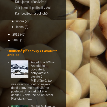
Děkujeme, přicházíme
Jak jsme si počínali v Asii
Kambodžou na volnoběh
►
února
(2)
►
ledna
(2)
►
2011
(45)
►
2010
(10)
Oblíbené příspěvky / Favourite
articles
Antarktida IV/4 –
Antarktičtí
obyvatelé,
dobyvatelé a
plenitelé
Milí přátelé, tak
vás všechny opět po nějaké
době zdravíme a přinášíme
poslední díl antarktického
deníku. Vězte, že od opuštění
Plancia jsme...
Napříč Malekulou