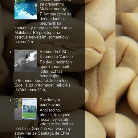
za pralesními
Malými namby
Z Ambae jsme se
dvěma loděmi
přepravili na
vanuatský druhý největší ostrov
Malekulu. Při přestupu na
ostrově největším, romanticky
nazvaném ...
Antarktida III/4 -
Bílomodré Vánoce
Po dvou hodinách
spánku nás budí
lodní rozhlas
oznamující
přítomnost kosatek kolem lodi.
Sice již za přítomnosti několika
dalších pasažérů, ...
Pozdravy a
poděkování
Ahoj rodino,
přátelé, kolegové,
jakož i vy ostatní,
kdo jste zavítali na
náš blog. Srdečně vás všechny
zdravíme ze Santiaga de Chile,
kde se...