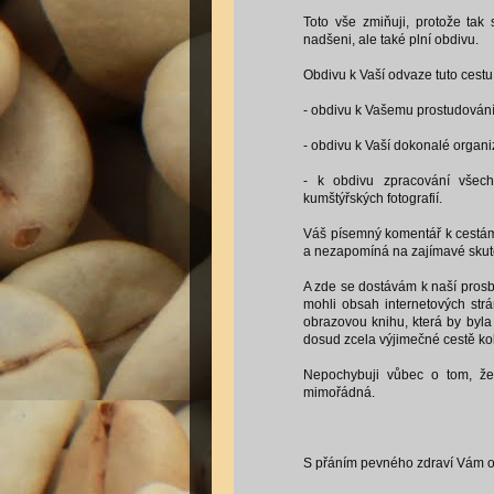
Toto vše zmiňuji, protože ta
nadšeni, ale také plní obdivu.
Obdivu k Vaší odvaze tuto cestu
- obdivu k Vašemu prostudování
- obdivu k Vaší dokonalé organi
- k obdivu zpracování všech 
kumštýřských fotografií.
Váš písemný komentář k cestám,
a nezapomíná na zajímavé skuteč
A zde se dostávám k naší prosb
mohli obsah internetových str
obrazovou knihu, která by byl
dosud zcela výjimečné cestě ko
Nepochybuji vůbec o tom, že
mimořádná.
S přáním pevného zdraví Vám 