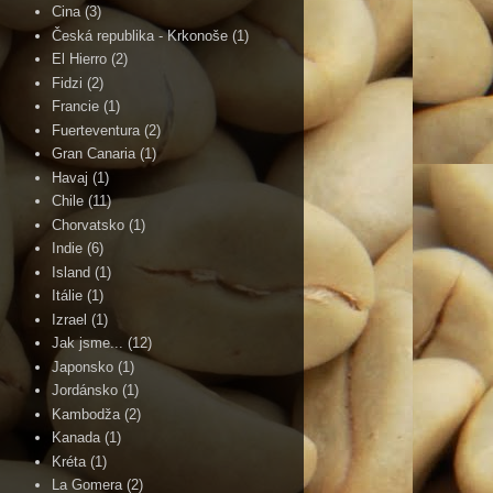
Cina
(3)
Česká republika - Krkonoše
(1)
El Hierro
(2)
Fidzi
(2)
Francie
(1)
Fuerteventura
(2)
Gran Canaria
(1)
Havaj
(1)
Chile
(11)
Chorvatsko
(1)
Indie
(6)
Island
(1)
Itálie
(1)
Izrael
(1)
Jak jsme...
(12)
Japonsko
(1)
Jordánsko
(1)
Kambodža
(2)
Kanada
(1)
Kréta
(1)
La Gomera
(2)