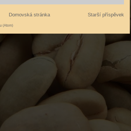
Domovská stránka
Starší příspěvek
u (Atom)