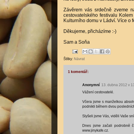
Závěrem vás srdečně zveme na 
cestovatelského festivalu Kolem
Kulturního domu v Ládví. Více o 
Děkujeme, přicházíme :-)
Sam a Soňa
Štítky:
Návrat
1 komentář:
Anonymní
13. dubna 2012 v 1
Vážení cestovatelé.
Včera jsme s manželkou absolvo
podnikli během dvou posledních
Slyšeli jsme Vás, viděli Vaše s
Dnes jsme začali podrobně čí
www.jinykafe.cz.