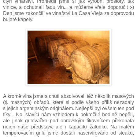
čtyři vinařství. Prohlédli jsme si jak výrobní prostory, tak
vinice, a ochutnali řadu vín... a můžeme vřele doporučit :-)
Den jsme zakončili ve vinařství La Casa Vieja za doprovodu
bujaré kapely.
A kromě vína jsme s chutí absolvovali též několik masových
(tj. masných) obřadů, které si podle všeho příliš nezadaly
s jejich argentinským originálem. Nejlepší byl ovšem ten pod
fíky... No, slavíci nám vzhledem k pokročilé hodině nepěli,
ale jinak grilovačka pod obrovským fíkovníkem překonala
nejen naše představy, ale i kapacitu žaludku. Na malém
temperovacím grilu jsme dostali naservírováno od steaku,