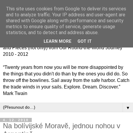
This site uses cookies from Google to deliver its services
Jiný kafe - cesta kolem
and to analyze traffic. Your IP address and user-agent are
shared with Google along with performance and security
světa jinak
metrics to ensure quality of service, generate usage
statistics, and to detect and address abuse.
Střípky (nejen) z naší cesty kolem světa 2010 - 2012 / Bits
LEARN MORE
GOT IT
and Pieces (not only) from Our Round-the-World Journey
2010 - 2012
“Twenty years from now you will be more disappointed by
the things that you didn't do than by the ones you did do. So
throw off the bowlines. Sail away from the safe harbor. Catch
the trade winds in your sails. Explore. Dream. Discover.”
Mark Twain
▼
4. 12. 2010
Na bolívijské Moravě, jednou nohou v