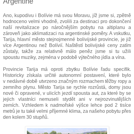
Argentině
Ano, kupodivu i Bolívie má svou Moravu, jíž jsme si, zpětně
hodnoceno velmi vhodně, zvolili za destinaci pro dokončení
naší revitalizace po náročnějším pobytu na altiplanu a
zároveň jako aklimatizaci na argentinské poměry. A vskutku,
Tarija, hlavní město stejnojmenné bolivijské provincie, je již
více Argentinou než Bolívií. Naštěstí bolivijské ceny zatím
zůstaly, takže za relativně málo peněz jsme si tu užili
spoustu muziky, zejména v podobě výtečného jídla a vína.
Provincie Tarija má oproti zbytku Bolívie řadu specifik.
Historicky získala určité autonomní postavení, které bylo
v nedávné době utvrzeno značným rozmachem těžby ropy a
zemního plynu. Město Tarija se rychle rozrůstá, domy jsou
nové či opravené, v ulicích jezdí spousta aut, za které by se
jejich vlastníci nemuseli stydět ani v nejrozvinutějších
zemích. Vzhledem k nadmořské výšce lehce pod 2 tisíce
metrů je tu také velmi příjemné klima, za našeho pobytu přes
den kolem 30 stupňů.