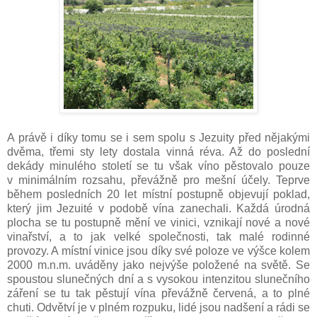
A právě i díky tomu se i sem spolu s Jezuity před nějakými
dvěma, třemi sty lety dostala vinná réva. Až do poslední
dekády minulého století se tu však víno pěstovalo pouze
v minimálním rozsahu, převážně pro mešní účely. Teprve
během posledních 20 let místní postupně objevují poklad,
který jim Jezuité v podobě vína zanechali. Každá úrodná
plocha se tu postupně mění ve vinici, vznikají nové a nové
vinařství, a to jak velké společnosti, tak malé rodinné
provozy. A místní vinice jsou díky své poloze ve výšce kolem
2000 m.n.m. uváděny jako nejvýše položené na světě. Se
spoustou slunečných dní a s vysokou intenzitou slunečního
záření se tu tak pěstují vína převážně červená, a to plné
chuti. Odvětví je v plném rozpuku, lidé jsou nadšení a rádi se