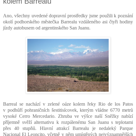
kolem Barrealu
Ano, všechny uvedené dopravní prostředky jsme použili k poznání
okolí podhorského městečka Barrealu vzdáleného asi čtyři hodiny
jízdy autobusem od argentinského San Juanu.
Barreal se nachází v zelené oáze kolem řeky Rio de los Patos
v podhůří pohraničních šestitisícovek, kterým vládne 6770 metrů
vysoké Cerro Mercedario. Zhruba ve výšce naší Sněžky nabízí
příjemně svěží alternativu k rozpálenému San Juanu s teplotami
přes 40 stupňů. Hlavní atrakcí Barrealu je nedaleký Parque
Nacional El Leoncito, včetně v něm umístěných nejvýznamnějších