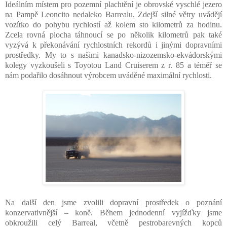
Ideálním místem pro pozemní plachtění je obrovské vyschlé jezero
na Pampě Leoncito nedaleko Barrealu. Zdejší silné větry uvádějí
vozítko do pohybu rychlostí až kolem sto kilometrů za hodinu.
Zcela rovná plocha táhnoucí se po několik kilometrů pak také
vyzývá k překonávání rychlostních rekordů i jinými dopravními
prostředky. My to s našimi kanadsko-nizozemsko-ekvádorskými
kolegy vyzkoušeli s Toyotou Land Cruiserem z r. 85 a téměř se
nám podařilo dosáhnout výrobcem uváděné maximální rychlosti.
Na další den jsme zvolili dopravní prostředek o poznání
konzervativnější – koně. Během jednodenní vyjížďky jsme
obkroužili celý Barreal, včetně pestrobarevných kopců