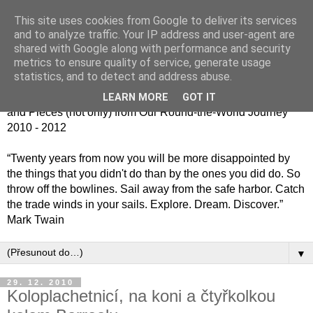
This site uses cookies from Google to deliver its services
Jiný kafe - cesta kolem
and to analyze traffic. Your IP address and user-agent are
shared with Google along with performance and security
světa jinak
metrics to ensure quality of service, generate usage
statistics, and to detect and address abuse.
Střípky (nejen) z naší cesty kolem světa 2010 - 2012 / Bits
LEARN MORE
GOT IT
and Pieces (not only) from Our Round-the-World Journey
2010 - 2012
“Twenty years from now you will be more disappointed by
the things that you didn't do than by the ones you did do. So
throw off the bowlines. Sail away from the safe harbor. Catch
the trade winds in your sails. Explore. Dream. Discover.”
Mark Twain
▼
29. 12. 2010
Koloplachetnicí, na koni a čtyřkolkou