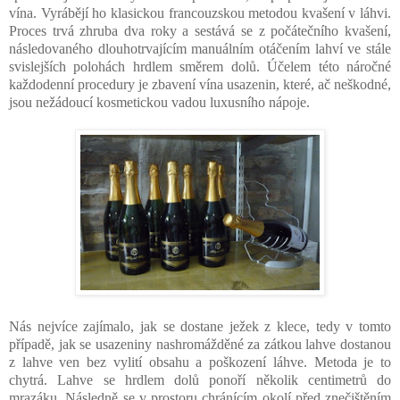
vína. Vyrábějí ho klasickou francouzskou metodou kvašení v láhvi.
Proces trvá zhruba dva roky a sestává se z počátečního kvašení,
následovaného dlouhotrvajícím manuálním otáčením lahví ve stále
svislejších polohách hrdlem směrem dolů. Účelem této náročné
každodenní procedury je zbavení vína usazenin, které, ač neškodné,
jsou nežádoucí kosmetickou vadou luxusního nápoje.
Nás nejvíce zajímalo, jak se dostane ježek z klece, tedy v tomto
případě, jak se usazeniny nashromážděné za zátkou lahve dostanou
z lahve ven bez vylití obsahu a poškození láhve. Metoda je to
chytrá. Lahve se hrdlem dolů ponoří několik centimetrů do
mrazáku. Následně se v prostoru chránícím okolí před znečištěním