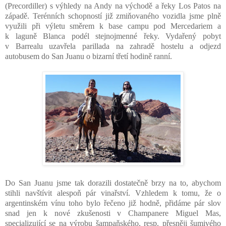
(Precordiller) s výhledy na Andy na východě a řeky Los Patos na
západě. Terénních schopností již zmiňovaného vozidla jsme plně
využili při výletu směrem k base campu pod Mercedariem a
k laguně Blanca podél stejnojmenné řeky. Vydařený pobyt
v Barrealu uzavřela parillada na zahradě hostelu a odjezd
autobusem do San Juanu o bizarní třetí hodině ranní.
Do San Juanu jsme tak dorazili dostatečně brzy na to, abychom
stihli navštívit alespoň pár vinařství. Vzhledem k tomu, že o
argentinském vínu toho bylo řečeno již hodně, přidáme pár slov
snad jen k nové zkušenosti v Champanere Miguel Mas,
specializující se na výrobu šampaňského, resp. přesněji šumivého