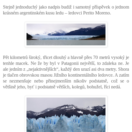
Stejně jednoduchý jako nadpis budiž i samotný příspěvek o jednom
krásném argentinském kusu ledu – ledovci Perito Moreno.
Pět kilometrů široký, třicet dlouhý a hlavně přes 70 metrů vysoký je
tenhle macek. Ne že by byl v Patagonii největší, to zdaleka ne. Je
ale jedním z „nejaktivnějších“, každý den urazí asi dva metry. Shora
je tlačen obrovskou masou Jižního kontinentálního ledovce. A zatím
se nezmenšuje nebo přinejmenším nikoliv podstatně, což se o
většině jeho, byť i podstatně větších, kolegů, bohužel, říci nedá.