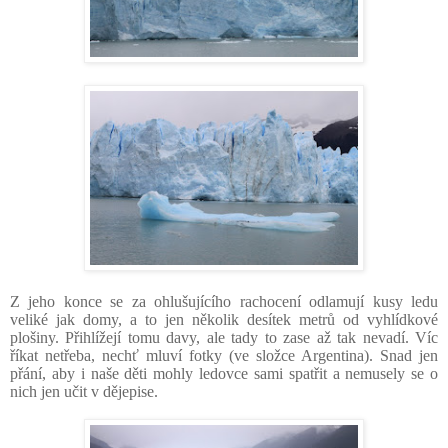
Z jeho konce se za ohlušujícího rachocení odlamují kusy ledu
veliké jak domy, a to jen několik desítek metrů od vyhlídkové
plošiny. Přihlížejí tomu davy, ale tady to zase až tak nevadí. Víc
říkat netřeba, nechť mluví fotky (ve složce Argentina). Snad jen
přání, aby i naše děti mohly ledovce sami spatřit a nemusely se o
nich jen učit v dějepise.