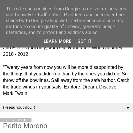
This site uses cookies from Google to deliver its services
Jiný kafe - cesta kolem
and to analyze traffic. Your IP address and user-agent are
shared with Google along with performance and security
světa jinak
metrics to ensure quality of service, generate usage
statistics, and to detect and address abuse.
Střípky (nejen) z naší cesty kolem světa 2010 - 2012 / Bits
LEARN MORE
GOT IT
and Pieces (not only) from Our Round-the-World Journey
2010 - 2012
“Twenty years from now you will be more disappointed by
the things that you didn't do than by the ones you did do. So
throw off the bowlines. Sail away from the safe harbor. Catch
the trade winds in your sails. Explore. Dream. Discover.”
Mark Twain
▼
12. 3. 2011
Perito Moreno